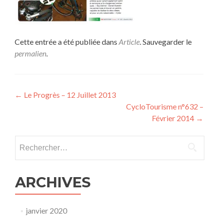
Cette entrée a été publiée dans
Article
. Sauvegarder le
permalien
.
Navigation
←
Le Progrès – 12 Juillet 2013
CycloTourisme n°632 –
de
Février 2014
→
l’article
Rechercher :
ARCHIVES
janvier 2020